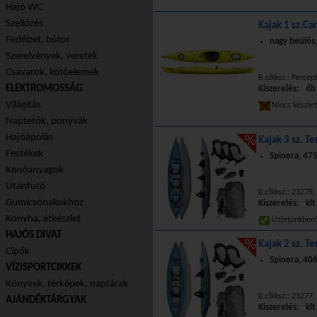
Hajó WC
Szellőzés
Kajak 1 sz.Ca
Fedélzet, bútor
nagy beülős,
Szerelvények, veretek
Csavarok, kötőelemek
B.cikksz.: Percep
ELEKTROMOSSÁG
Kiszerelés: db
Világítás
Nincs készle
Naptetők, ponyvák
Hajóápolás
Kajak 3 sz. Te
Festékek
Spinera, 47
Kenőanyagok
Utánfutó
B.cikksz.: 23278
Gumicsónakokhoz
Kiszerelés: klt
Konyha, étkészlet
Üzletünkbe
HAJÓS DIVAT
Kajak 2 sz. Te
Cipők
Spinera, 40
VÍZISPORTCIKKEK
Könyvek, térképek, naptárak
B.cikksz.: 23277
AJÁNDÉKTÁRGYAK
Kiszerelés: klt