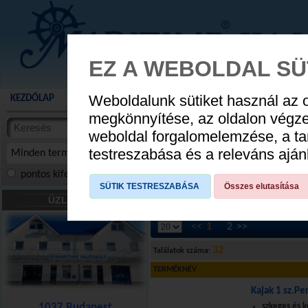
EZ A WEBOLDAL SÜ
Weboldalunk sütiket használ az 
KEZDŐLAP
AKCIÓS TERMÉKEK
WEBÁRUHÁZ
HÍREK
KATALÓG
AUGUSZTUS 8
megkönnyítése, az oldalon végz
termékekben
weboldal forgalomelemzése, a ta
NYIT
cikkekben
testreszabása és a releváns ajá
Minden termék
pontos kifejezés
összes szóra
szóra, szótöredék
SÜTIK TESTRESZABÁSA
Összes elutasítása
HAJÓK
»
Kajak-kenu-SUP
»
Kajakok
ÜZLETÜNK
<<
1
2
>>
32
Találatok száma:
TERMÉKNÉV
Kajak 1 sz.Pe
1037 Budapest
szkeges és 