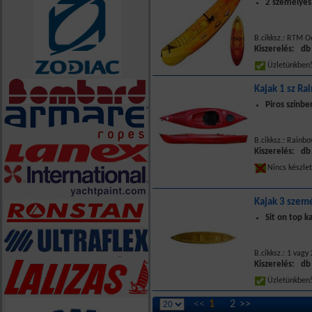
2 személyes
B.cikksz.: RTM 
Kiszerelés: db
Üzletünkbe
Kajak 1 sz R
Piros színbe
B.cikksz.: Rainb
Kiszerelés: db
Nincs készle
Kajak 3 szem
Sit on top ka
B.cikksz.: 1 vag
Kiszerelés: db
Üzletünkbe
<<
1
2
>>