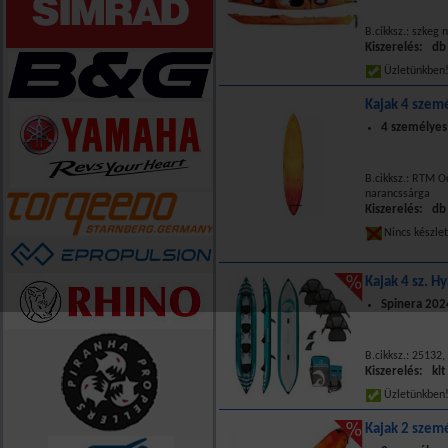
B.cikksz.: szkeg 
Kiszerelés: db
Üzletünkbe
Kajak 4 szem
4 személyes
B.cikksz.: RTM O
narancssárga
Kiszerelés: db
Nincs készle
Kajak 4 sz. H
Spinera 202
B.cikksz.: 25132,
Kiszerelés: klt
Üzletünkbe
Kajak 2 szem