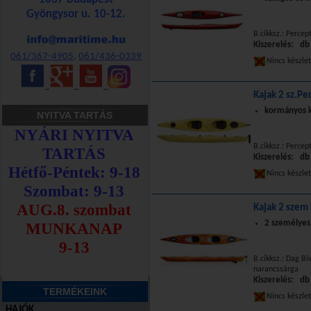
Gyöngysor u. 10-12.
B.cikksz.: Percep
Kiszerelés: db
061/367-4905
,
061/436-0339
Nincs készle
_
_
_
Kajak 2 sz.Pe
kormányos k
NYITVA TARTÁS
B.cikksz.: Perce
Kiszerelés: db
Nincs készle
Kajak 2 szem
2 személyes
B.cikksz.: Dag B
narancssárga
Kiszerelés: db
TERMÉKEINK
Nincs készle
HAJÓK