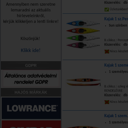
Kiszerelés: db
Amennyiben nem szeretne
Üzletünkbe
lemaradni az aktuális
hírleveleinkről,
Kajak 1 sz.Pe
kérjük klikkeljen a lenti linkre!
Sun színben
Köszönjük!
B.cikksz.: Percep
Kiszerelés: db
Klikk ide!
Nincs készle
GDPR
Kajak 1 szem
1 személyes
B.cikksz.: szkeg
RENDELÉSRE
HAJÓS MÁRKÁK
Kiszerelés: db
Nincs készle
Kajak 1 szem
1 személyes 