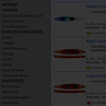
MOTOROK
Kajak 2 szemé
MŰSZEREK
2 személyes 
Lowrance halradarok, gps-ek
Motorműszerek
B.cikksz.: Percep
TV,audio, antenna
Kiszerelés: db
KÖTELEZŐ HAJÓFELSZERELÉS
Üzletünkbe
Evezők
Kajak 2 szemé
Csáklyák
2 személyes
Mentőfelszerelés
túrakajak+k
Lobogók
B.cikksz.: Percept
Kürtök
Kiszerelés: db
Kötelek
Üzletünkbe
Fenderek-bóják
Horgonyok, láncok
Kajak 2 szemé
HAJÓGÉPÉSZET
2 személyes
Kormányzás
Távvezérlés
B.cikksz.: Percep
Üzemanyagrendszer
Kiszerelés: db
Vízrendszer
Nincs készle