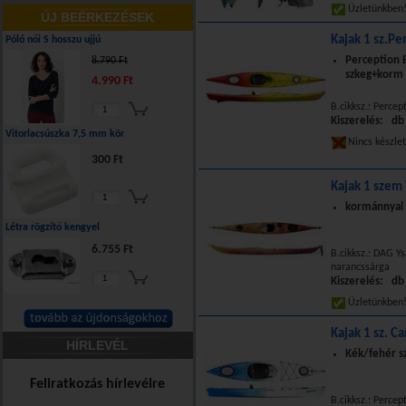
Üzletünkbe
ÚJ BEÉRKEZÉSEK
Kajak 1 sz.Pe
Póló női S hosszu ujjú
Perception 
8.790 Ft
szkeg+korm
4.990 Ft
B.cikksz.: Percep
Kiszerelés: db
Vitorlacsúszka 7,5 mm kör
Nincs készle
300 Ft
Kajak 1 szem
kormánnyal s
Létra rögzítő kengyel
6.755 Ft
B.cikksz.: DAG Y
narancssárga
Kiszerelés: db
Üzletünkbe
Kajak 1 sz. Ca
HÍRLEVÉL
Kék/fehér s
Feliratkozás hírlevélre
B.cikksz.: Percep