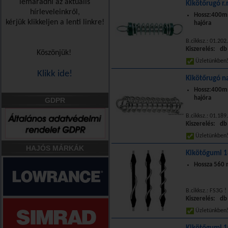
lemaradni az aktuális
Kikötőrugó r
hírleveleinkről,
Hossz:400m
kérjük klikkeljen a lenti linkre!
hajóra
B.cikksz.: 01.202
Kiszerelés: db
Köszönjük!
Üzletünkbe
Klikk ide!
Kikötőrugó n
Hossz:400
hajóra
GDPR
B.cikksz.: 01.189
Kiszerelés: db
Üzletünkbe
HAJÓS MÁRKÁK
Kikötőgumi 
Hossza 560
B.cikksz.: FS3G ! 
Kiszerelés: db
Üzletünkbe