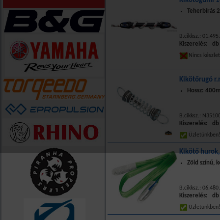
Kikötőgumi
Teherbírás 2
B.cikksz.: 01.495
Kiszerelés: db
Nincs készle
Kikötőrugó r
Hossz: 400
B.cikksz.: N3510
Kiszerelés: db
Üzletünkbe
Kikötő hurok,
Zöld színű, 
B.cikksz.: 06.480
Kiszerelés: db
Üzletünkbe