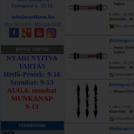
hajóra
Gyöngysor u. 10-12.
B.cikksz.: 01.198
Kiszerelés: db
061/367-4905
,
061/436-0339
Nincs készle
_
_
_
Kikötőrugó r
Hossz:350
NYITVA TARTÁS
hajóra
B.cikksz.: 01.19
Kiszerelés: db
Üzletünkbe
Kikötőgumi 
Hossza 620
B.cikksz.: FS4G ! 
Kiszerelés: db
Üzletünkbe
TERMÉKEINK
Kikötőrugó r
HAJÓK