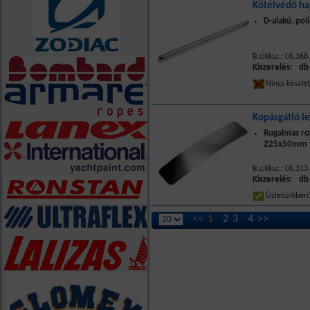
Kötélvédő h
D-alakú, polí
B.cikksz.: 06.368
Kiszerelés: db
Nincs készle
Kopásgátló l
Rugalmas r
225x50mm
B.cikksz.: 06.313
Kiszerelés: db
Üzletünkbe
<<
1
2
3
4
>>