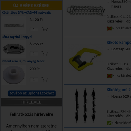
Hossz:380
ÚJ BEÉRKEZÉSEK
hajóra
Kötél 10es DYN+CRD+PE nat+ezüs
B.cikksz.: 01.199
3.120 Ft
Kiszerelés: db
Nincs készle
Létra rögzítő kengyel
Kikötő kamp
6.755 Ft
Boatasy GHO
Patent alsó B, műanyag fehér
B.cikksz.: BO14
200 Ft
Kiszerelés: db
Nincs készle
Kikötőgumi 
Hossza 620
HÍRLEVÉL
B.cikksz.: FS4 Ki
Feliratkozás hírlevélre
Kiszerelés: db
Üzletünkbe
Amennyiben nem szeretne