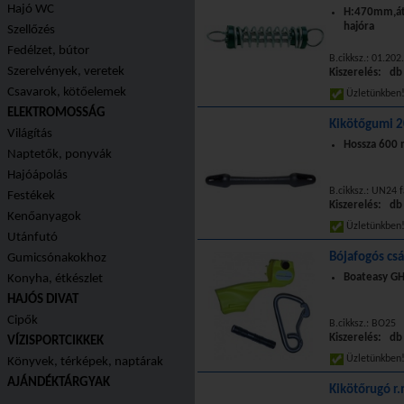
Hajó WC
H:470mm,á
hajóra
Szellőzés
Fedélzet, bútor
B.cikksz.: 01.202
Szerelvények, veretek
Kiszerelés: db
Csavarok, kötőelemek
Üzletünkbe
ELEKTROMOSSÁG
Kikötőgumi 
Világítás
Hossza 600
Naptetők, ponyvák
Hajóápolás
B.cikksz.: UN24 
Festékek
Kiszerelés: db
Kenőanyagok
Üzletünkbe
Utánfutó
Bójafogós cs
Gumicsónakokhoz
Boateasy G
Konyha, étkészlet
HAJÓS DIVAT
Cipők
B.cikksz.: BO25
Kiszerelés: db
VÍZISPORTCIKKEK
Üzletünkbe
Könyvek, térképek, naptárak
AJÁNDÉKTÁRGYAK
Kikötőrugó r