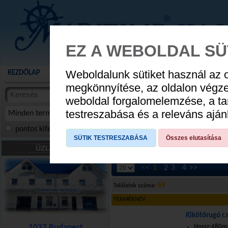
EZ A WEBOLDAL SÜ
Weboldalunk sütiket használ az 
KEZDŐLAP
AKCIÓS TERMÉKEK
WEBÁRUHÁZ
HÍREK
KATALÓG
AUGUSZTUS 8
megkönnyítése, az oldalon végz
termékekben
weboldal forgalomelemzése, a ta
NYIT
cikkekben
testreszabása és a releváns ajá
Minden termék
pontos kifejezés
összes szóra
szóra, szótöredék
SÜTIK TESTRESZABÁSA
Összes elutasítása
Fedélzet, bútor
»
Kikötési eszközök
ÜZLETÜNK
<<
1
2
3
4
>>
69
Találatok száma:
TERMÉKNÉV
Kikötőrugó r
1037 Budapest
Hossz:480