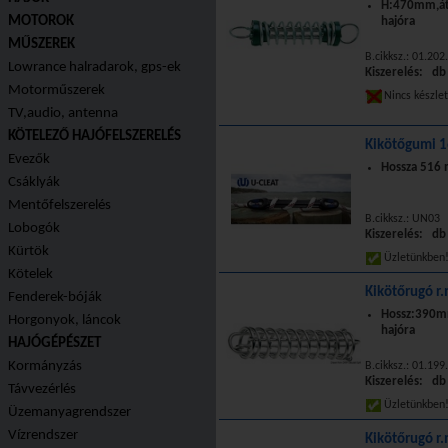
H:470mm,át
MOTOROK
hajóra
MŰSZEREK
B.cikksz.: 01.202
Lowrance halradarok, gps-ek
Kiszerelés: db
Motorműszerek
Nincs készle
TV,audio, antenna
KÖTELEZŐ HAJÓFELSZERELÉS
Kikötőgumi 
Evezők
Hossza 516 
Csáklyák
Mentőfelszerelés
B.cikksz.: UN03
Lobogók
Kiszerelés: db
Kürtök
Üzletünkbe
Kötelek
Kikötőrugó r
Fenderek-bóják
Hossz:390
Horgonyok, láncok
hajóra
HAJÓGÉPÉSZET
Kormányzás
B.cikksz.: 01.199
Kiszerelés: db
Távvezérlés
Üzletünkbe
Üzemanyagrendszer
Vízrendszer
Kikötőrugó r