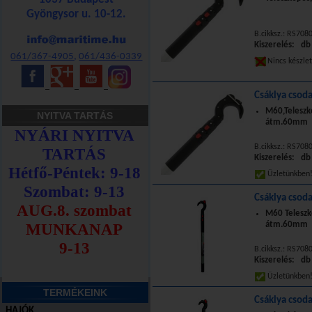
Gyöngysor u. 10-12.
B.cikksz.: RS70
Kiszerelés: db
061/367-4905
,
061/436-0339
Nincs készle
_
_
_
Csáklya csoda
M60,Teleszkó
NYITVA TARTÁS
átm.60mm
B.cikksz.: RS70
Kiszerelés: db
Üzletünkbe
Csáklya csoda
M60 Teleszkó
átm.60mm
B.cikksz.: RS70
Kiszerelés: db
Üzletünkbe
TERMÉKEINK
Csáklya csoda
HAJÓK