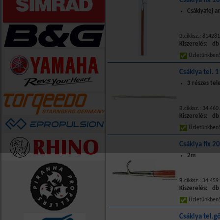
Csáklya fix 1
Csáklyafej 
B.cikksz.: 81428
Kiszerelés: db
Üzletünkbe
Csáklya tel.
3 részes tel
B.cikksz.: 34.460
Kiszerelés: db
Üzletünkbe
Csáklya fix 20
2m
B.cikksz.: 34.459
Kiszerelés: db
Üzletünkbe
Csáklya tel.