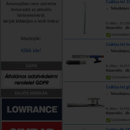
Csáklya tel.
Amennyiben nem szeretne
Teleszkópos 
lemaradni az aktuális
hírleveleinkről,
kérjük klikkeljen a lenti linkre!
B.cikksz.: 33.13
Kiszerelés: db
Üzletünkbe
Köszönjük!
Csáklya tel.
Klikk ide!
Teleszkópos
GDPR
B.cikksz.: 34.917
Kiszerelés: db
Üzletünkbe
Csáklya tel.g
HAJÓS MÁRKÁK
Teleszkópos,
B.cikksz.: 34.916
Kiszerelés: db
Üzletünkbe