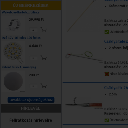
ÚJ BEÉRKEZÉSEK
Krómozott ré
Wakeboardtartóhoz bilincs
29.990 Ft
B.cikksz.: Lahna
Kiszerelés: db
Üzletünkbe
Izzó 12V 16 ledes 120 fokos
Csáklya tele
4.640 Ft
2 részes, b
B.cikksz.: 34.916
Kiszerelés: db
Patent felső A, műanyag
Nincs készle
200 Ft
Csáklya fix 2
2.6m
HÍRLEVÉL
B.cikksz.: 34.459
Kiszerelés: db
Feliratkozás hírlevélre
Üzletünkbe