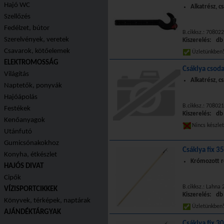
Hajó WC
Alkatrész, c
Szellőzés
Fedélzet, bútor
B.cikksz.: 7080
Szerelvények, veretek
Kiszerelés: db
Csavarok, kötőelemek
Üzletünkbe
ELEKTROMOSSÁG
Csáklya csod
Világítás
Alkatrész, c
Naptetők, ponyvák
Hajóápolás
B.cikksz.: 7080
Festékek
Kiszerelés: db
Kenőanyagok
Nincs készle
Utánfutó
Gumicsónakokhoz
Csáklya fix 3
Konyha, étkészlet
Krómozott ré
HAJÓS DIVAT
Cipők
B.cikksz.: Lahna
VÍZISPORTCIKKEK
Kiszerelés: db
Könyvek, térképek, naptárak
Üzletünkbe
AJÁNDÉKTÁRGYAK
Csáklya fix 3