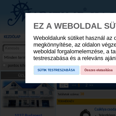
EZ A WEBOLDAL SÜ
Weboldalunk sütiket használ az 
KEZDŐLAP
AKCIÓS TERMÉKEK
WEBÁRUHÁZ
HÍREK
KATALÓG
AUGUSZTUS 8
megkönnyítése, az oldalon végz
termékekben
weboldal forgalomelemzése, a ta
NYIT
cikkekben
testreszabása és a releváns ajá
Minden termék
pontos kifejezés
összes szóra
szóra, szótöredék
SÜTIK TESTRESZABÁSA
Összes elutasítása
Csáklyák
»
Fix és teleszkópos csáklya
ÜZLETÜNK
<<
1
2
>>
38
Találatok száma:
TERMÉKNÉV
Csáklya csoda
1037 Budapest
Teleszkópos,