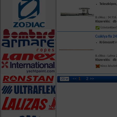
Teleszkópos,
B.cikksz.: 34.916
Kiszerelés: db
Üzletünkbe
Csáklya fix 2
Krómozott ré
B.cikksz.: Lahna
Kiszerelés: db
Nincs készle
<<
1
2
>>