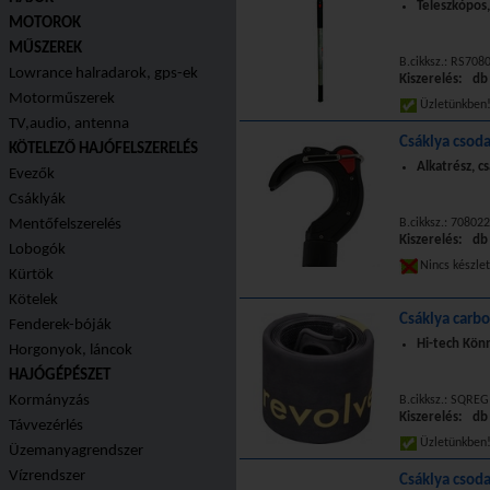
Teleszkópos
MOTOROK
MŰSZEREK
B.cikksz.: RS70
Lowrance halradarok, gps-ek
Kiszerelés: db
Motorműszerek
Üzletünkbe
TV,audio, antenna
Csáklya csoda
KÖTELEZŐ HAJÓFELSZERELÉS
Alkatrész, c
Evezők
Csáklyák
Mentőfelszerelés
B.cikksz.: 7080
Kiszerelés: db
Lobogók
Nincs készle
Kürtök
Kötelek
Csáklya car
Fenderek-bóják
Hi-tech Kön
Horgonyok, láncok
HAJÓGÉPÉSZET
Kormányzás
B.cikksz.: SQREG
Kiszerelés: db
Távvezérlés
Üzletünkbe
Üzemanyagrendszer
Vízrendszer
Csáklya csod